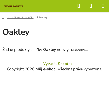
Přejít
Hledat
NÁKUP
na
KOŠÍK
obsah
Domů
/
Prodávané značky
/
Oakley
Oakley
Žádné produkty značky
Oakley
nebyly nalezeny...
Z
Vytvořil Shoptet
á
Copyright 2026
Můj e-shop
. Všechna práva vyhrazena.
p
a
t
í