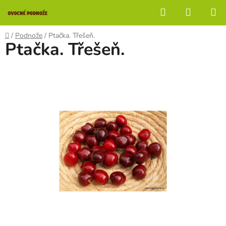
Přejít
Hledat
NÁKUP
na
KOŠÍK
obsah
Domů
/
Podnože
/
Ptačka. Třešeň.
Ptačka. Třešeň.